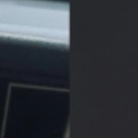
1）個人情報の収集・管理
当サイト上では個人情報を意図的に収集することはございません
が、当サイトを通したお問い合わせやご相談などに際して、 ご依頼
者からのお電話やメールの内容から個人情報を伺い知る場合がござ
います。 個人情報の取り扱いと認識について、適切な管理に努める
と共に、紛失や漏えい等の防止に努めます。
2）個人情報の利用
当サイトを通してお預かりした皆様の個人情報の利用範囲は、ご本
人の確認や内容から発生するやりとりの範囲を除いて、 了解無くこ
れを第三者に公開・提供することはございません。 但し、法令に基
づく場合や、緊急時（人命・財産の保護など）に本人の同意を得る
ことが困難である場合は、この限りではありません。
3）個人情報の開示・訂正等について
個人情報保護法に基づく当社が所有する個人情報に関する開示、訂
正等または利用停止等の請求及び個人情報の取扱いに関する苦情等
については、後述する電話番号の問合せ窓口に、次の事項をご確認
の上、ご本人からご連絡ください。