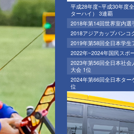
平成28年度~平成30年
ターハイ） 3連覇
2018年第14回世界室内選
2018アジアカップバンコ
2019年第58回全日本学
2022年~2024年国民ス
2023年第56回全日本
大会 1位
2024年第66回全日本タ
位